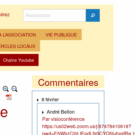
Rechercher
érez
Rechercher
 L’ASSOCIATION
VIE PUBLIQUE
ERCLES LOCAUX
Chaîne Youtube
Commentaires
8 février
re
André Bellon
Par visioconférence
https://us02web.zoom.us/j/87478410618?
pwd=E5WbzCjhLIEpdLfir0CYO5IuhxsfRe.1