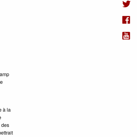
champ
de
e à la
e
x des
ettrait