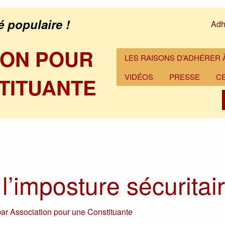
é populaire !
Adh
ION POUR
LES RAISONS D’ADHÉRER À
VIDÉOS
PRESSE
C
TITUANTE
 l’imposture sécuritai
par
Association pour une Constituante