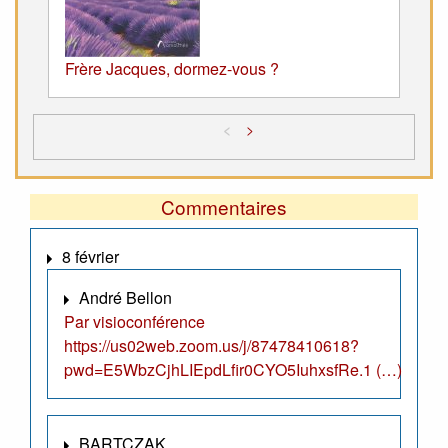
Frère Jacques, dormez-vous ?
<
>
Commentaires
8 février
André Bellon
Par visioconférence
https://us02web.zoom.us/j/87478410618?
pwd=E5WbzCjhLIEpdLfir0CYO5IuhxsfRe.1 (…)
BARTCZAK