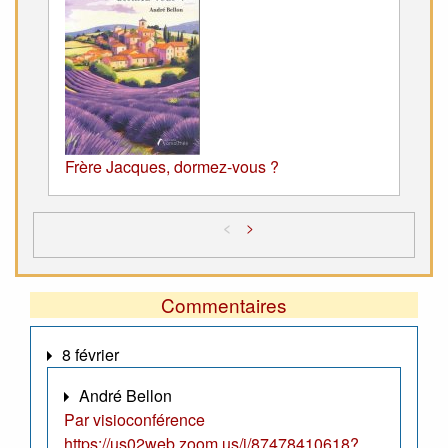
Frère Jacques, dormez-vous ?
<
>
Commentaires
8 février
André Bellon
Par visioconférence
https://us02web.zoom.us/j/87478410618?