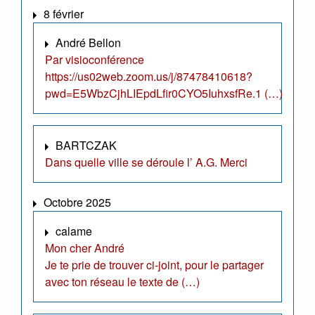
8 février
André Bellon
Par visioconférence
https://us02web.zoom.us/j/87478410618?
pwd=E5WbzCjhLIEpdLfir0CYO5IuhxsfRe.1 (…)
BARTCZAK
Dans quelle ville se déroule l’ A.G. Merci
Octobre 2025
calame
Mon cher André
Je te prie de trouver ci-joint, pour le partager
avec ton réseau le texte de (…)