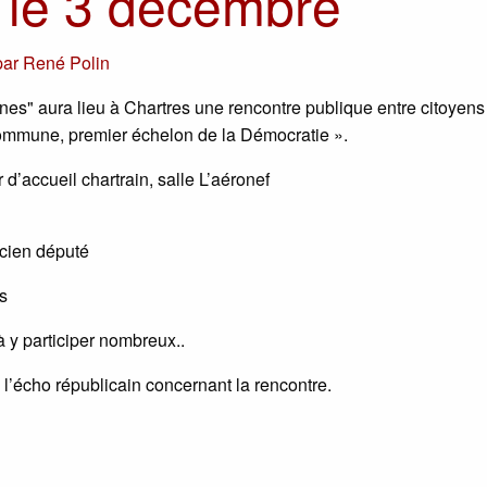
 le 3 décembre
par
René Polin
" aura lieu à Chartres une rencontre publique entre citoyens 
Commune, premier échelon de la Démocratie ».
d’accueil chartrain, salle L’aéronef
ncien député
s
à y participer nombreux..
e l’écho républicain concernant la rencontre.