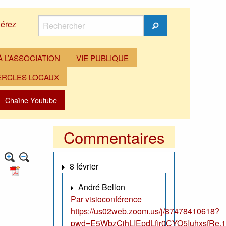
Rechercher
érez
Rechercher
 L’ASSOCIATION
VIE PUBLIQUE
ERCLES LOCAUX
Chaîne Youtube
Commentaires
8 février
André Bellon
Par visioconférence
https://us02web.zoom.us/j/87478410618?
pwd=E5WbzCjhLIEpdLfir0CYO5IuhxsfRe.1