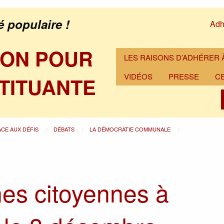
é populaire !
Adh
ION POUR
LES RAISONS D’ADHÉRER À
VIDÉOS
PRESSE
C
TITUANTE
ACE AUX DÉFIS
DÉBATS
LA DÉMOCRATIE COMMUNALE
s citoyennes à