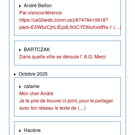
André Bellon
Par visioconférence
https://us02web.zoom.us/j/87478410618?
pwd=E5WbzCjhLIEpdLfir0CYO5IuhxsfRe.1 (…)
BARTCZAK
Dans quelle ville se déroule l’ A.G. Merci
Octobre 2025
calame
Mon cher André
Je te prie de trouver ci-joint, pour le partager
avec ton réseau le texte de (…)
Hacène