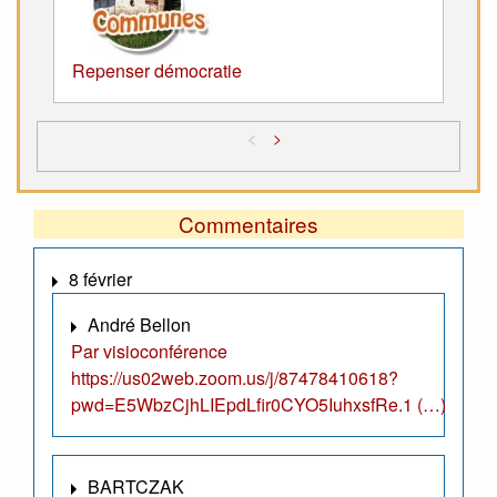
Repenser démocratie
<
>
Commentaires
8 février
André Bellon
Par visioconférence
https://us02web.zoom.us/j/87478410618?
pwd=E5WbzCjhLIEpdLfir0CYO5IuhxsfRe.1 (…)
BARTCZAK