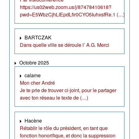
https://us02web.zoom.us/j/87478410618?
pwd=E5WbzCjhLIEpdLfir0CYO5IuhxsfRe.1 (…)
BARTCZAK
Dans quelle ville se déroule l’ A.G. Merci
Octobre 2025
calame
Mon cher André
Je te prie de trouver ci-joint, pour le partager
avec ton réseau le texte de (…)
Hacène
Rétablir le rôle du président, en tant que
fonction honorifique, et donc la suppression