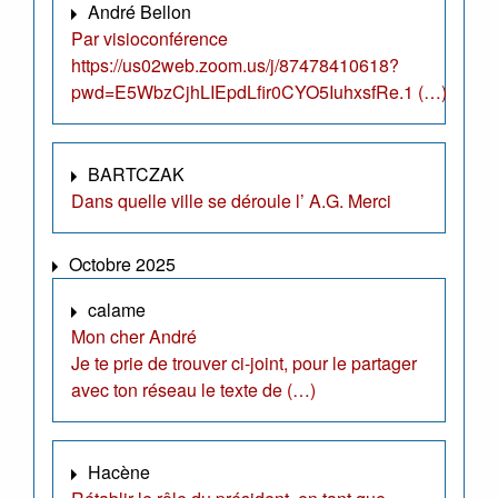
André Bellon
Par visioconférence
https://us02web.zoom.us/j/87478410618?
pwd=E5WbzCjhLIEpdLfir0CYO5IuhxsfRe.1 (…)
BARTCZAK
Dans quelle ville se déroule l’ A.G. Merci
Octobre 2025
calame
Mon cher André
Je te prie de trouver ci-joint, pour le partager
avec ton réseau le texte de (…)
Hacène