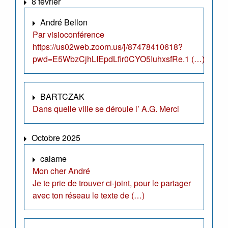
8 février
André Bellon
Par visioconférence
https://us02web.zoom.us/j/87478410618?
pwd=E5WbzCjhLIEpdLfir0CYO5IuhxsfRe.1 (…)
BARTCZAK
Dans quelle ville se déroule l’ A.G. Merci
Octobre 2025
calame
Mon cher André
Je te prie de trouver ci-joint, pour le partager
avec ton réseau le texte de (…)