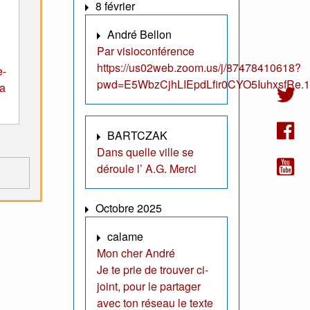
8 février
André Bellon
Par visioconférence
https://us02web.zoom.us/j/87478410618?
e-
pwd=E5WbzCjhLIEpdLfir0CYO5IuhxsfRe.1
la
BARTCZAK
Dans quelle ville se
déroule l’ A.G. Merci
Octobre 2025
calame
Mon cher André
Je te prie de trouver ci-
joint, pour le partager
avec ton réseau le texte