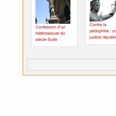
Contre la
Confession d’un
pédophilie : u
hétérosexuel du
justice républ
siècle-Suite