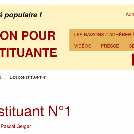
é populaire !
Adh
ION POUR
LES RAISONS D’ADHÉRER À
VIDÉOS
PRESSE
C
TITUANTE
É
LIEN CONSTITUANT N°1
stituant N°1
r
Pascal Geiger