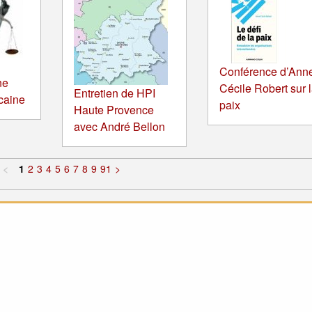
Conférence d’Ann
ne
Cécile Robert sur 
Entretien de HPI
icaine
paix
Haute Provence
avec André Bellon
<
1
2
3
4
5
6
7
8
9
91
>