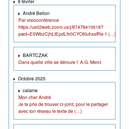
8 février
André Bellon
Par visioconférence
https://us02web.zoom.us/j/87478410618?
pwd=E5WbzCjhLIEpdLfir0CYO5IuhxsfRe.1 (…)
BARTCZAK
Dans quelle ville se déroule l’ A.G. Merci
Octobre 2025
calame
Mon cher André
Je te prie de trouver ci-joint, pour le partager
avec ton réseau le texte de (…)