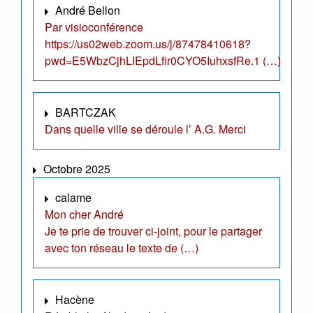
André Bellon
Par visioconférence
https://us02web.zoom.us/j/87478410618?
pwd=E5WbzCjhLIEpdLfir0CYO5IuhxsfRe.1 (…)
BARTCZAK
Dans quelle ville se déroule l’ A.G. Merci
Octobre 2025
calame
Mon cher André
Je te prie de trouver ci-joint, pour le partager
avec ton réseau le texte de (…)
Hacène