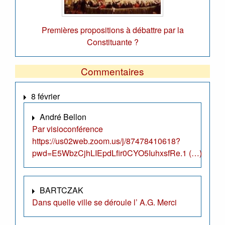
Premières propositions à débattre par la
Constituante ?
Commentaires
8 février
André Bellon
Par visioconférence
https://us02web.zoom.us/j/87478410618?
pwd=E5WbzCjhLIEpdLfir0CYO5IuhxsfRe.1 (…)
BARTCZAK
Dans quelle ville se déroule l’ A.G. Merci