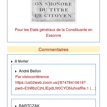
Pour les Etats généraux de la Constituante en
Essonne
Commentaires
8 février
André Bellon
Par visioconférence
https://us02web.zoom.us/j/87478410618?
pwd=E5WbzCjhLIEpdLfir0CYO5IuhxsfRe.1 (…)
BARTCZAK