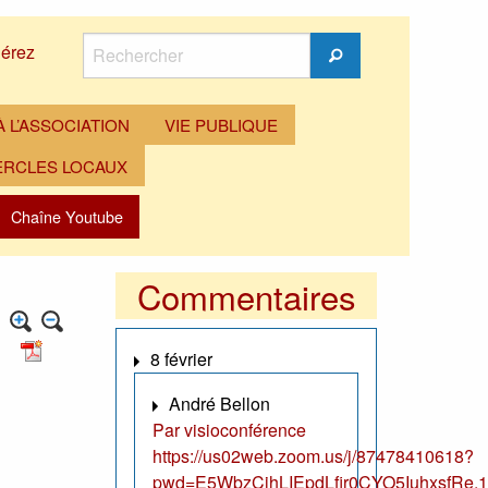
Rechercher
érez
Rechercher
 L’ASSOCIATION
VIE PUBLIQUE
ERCLES LOCAUX
Chaîne Youtube
Commentaires
8 février
André Bellon
Par visioconférence
https://us02web.zoom.us/j/87478410618?
pwd=E5WbzCjhLIEpdLfir0CYO5IuhxsfRe.1