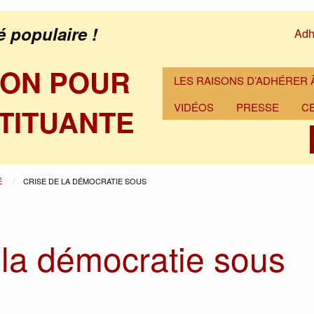
é populaire !
Adh
ION POUR
LES RAISONS D’ADHÉRER À
VIDÉOS
PRESSE
C
TITUANTE
É
CRISE DE LA DÉMOCRATIE SOUS
 la démocratie sous