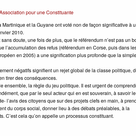
Association pour une Constituante
 Martinique et la Guyane ont voté non de façon significative à 
anvier 2010.
sans doute, une fois de plus, que le référendum n’est pas un b
ue l’accumulation des refus (référendum en Corse, puis dans le
 européen en 2005) a une signification plus profonde que la simpl
ment négatifs signifient un rejet global de la classe politique, 
d’en tirer des conséquences.
 vie ensemble, la règle du jeu politique. Il est urgent de compren
ndément, que par le seul acteur qui en est souverain, à savoir le
 l’avis des citoyens que sur des projets clefs en main, à pren
ent du corps social, donner lieu à des débats préalables, à la
ts. C’est cela qu’on appelle un processus constituant.