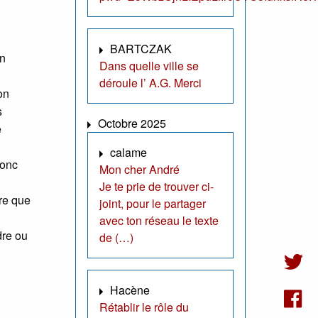
BARTCZAK
un
Dans quelle ville se
déroule l’ A.G. Merci
on
s
Octobre 2025
e
calame
donc
Mon cher André
Je te prie de trouver ci-
dre que
joint, pour le partager
avec ton réseau le texte
dre ou
de (…)
Hacène
Rétablir le rôle du