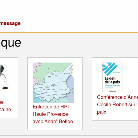
u message
ique
Conférence d’Ann
ne
Cécile Robert sur 
Entretien de HPI
icaine
paix
Haute Provence
avec André Bellon