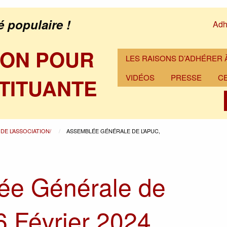
é populaire !
Adh
ION POUR
LES RAISONS D’ADHÉRER À
VIDÉOS
PRESSE
C
TITUANTE
DE L’ASSOCIATION/
ASSEMBLÉE GÉNÉRALE DE L’APUC,
ée Générale de
6 Février 2024