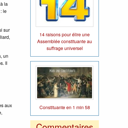
à la
: le
i sur
14 raisons pour élire une
liard,
Assemblée constituante au
suffrage universel
s, un
. Il
res aux
Constituante en 1 min 58
e,
Commentaires