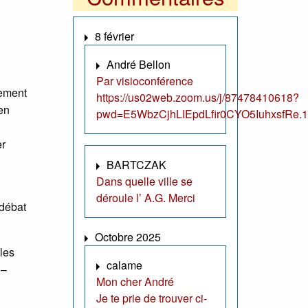
8 février
André Bellon
Par visioconférence
tement
https://us02web.zoom.us/j/87478410618?
 en
pwd=E5WbzCjhLIEpdLfir0CYO5IuhxsfRe.1
er
BARTCZAK
Dans quelle ville se
déroule l’ A.G. Merci
 débat
Octobre 2025
 les
calame
 –
Mon cher André
Je te prie de trouver ci-