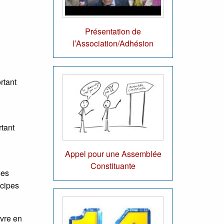
Présentation de
l’Association/Adhésion
rtant
rtant
Appel pour une Assemblée
Constituante
ses
ncipes
ivre en