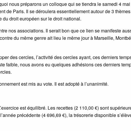
rquoi nous préparons un colloque qui se tiendra le samedi 4 mai 
 de Paris. Il se déroulera essentiellement autour de 3 thèmes 
 du droit européen sur le droit national.
tre nos associations. Il serait bon que ce lien se manifeste auss
 rencontre du même genre ait lieu le même jour à Marseille, Montbé
per des cercles, l’activité des cercles ayant, ces derniers temp
e faible, nous avons eu quelques adhésions ces derniers temps
rcles.
ionnement est mis au vote. Il est adopté à l’unanimité.
’exercice est équilibré. Les recettes (2 110,00 €) sont supérieu
’année précédente (4 696,69 €), la trésorerie disponible s’élèv