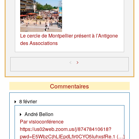
Le cercle de Montpellier présent à l’Antigone
des Associations
<
>
Commentaires
8 février
André Bellon
Par visioconférence
https://us02web.zoom.us/j/87478410618?
pwd=E5WbzCjhLIEpdLfir0CYO5IuhxsfRe.1 (…)