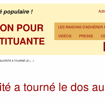
é populaire !
Adh
ION POUR
LES RAISONS D’ADHÉRER À
VIDÉOS
PRESSE
C
TITUANTE
MAJORITÉ A TOURNÉ LE (…)
ité a tourné le dos a