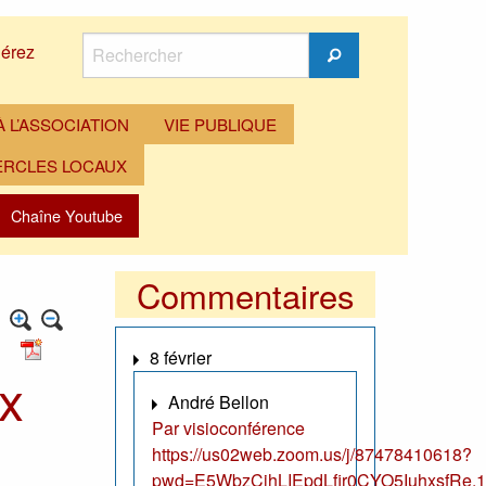
Rechercher
érez
Rechercher
 L’ASSOCIATION
VIE PUBLIQUE
ERCLES LOCAUX
Chaîne Youtube
Commentaires
8 février
ux
André Bellon
Par visioconférence
https://us02web.zoom.us/j/87478410618?
pwd=E5WbzCjhLIEpdLfir0CYO5IuhxsfRe.1