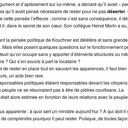
gument et d’apitoiement sur lui-même, a déclaré qu’il avait « p
is qu’il avait pensé nécessaire de rester pour ne pas
déserter
.
s que cette pensée l’effleure ; comme c’est sans conséquence, il d
-t-il, dans le secret de son cœur. Son collègue Hervé Morin a eu,
nt la pensée politique de Kouchner est délétère et sans grande
. Mais elles posent quelques questions sur le fonctionnement p
teuil qu’on occupe sans y apporter d’éléments structurés ou m
re ? Qui s’en soucie à part le locataire ?
t de rester en place tout en sauvant les apparences, il faut bien
rs, un acte bien rare.
esponsables politiques étaient responsables devant les citoyens
u peuple ne se résumaient pas à être de piètres courtisans. La
 était alors estimée en fonction de leurs relations avec le peuple
 apparente : à quoi sert un ministre aujourd’hui ? A qui doit-il
e comprendre pourquoi il peut rester. Puisque, de toutes faço