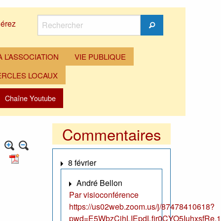
Rechercher
érez
Rechercher
 L’ASSOCIATION
VIE PUBLIQUE
ERCLES LOCAUX
Chaîne Youtube
Commentaires
8 février
André Bellon
Par visioconférence
https://us02web.zoom.us/j/87478410618?
pwd=E5WbzCjhLIEpdLfir0CYO5IuhxsfRe.1