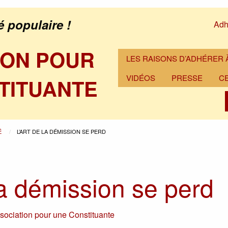
é populaire !
Adh
ION POUR
LES RAISONS D’ADHÉRER À
VIDÉOS
PRESSE
C
TITUANTE
É
L’ART DE LA DÉMISSION SE PERD
la démission se perd
sociation pour une Constituante