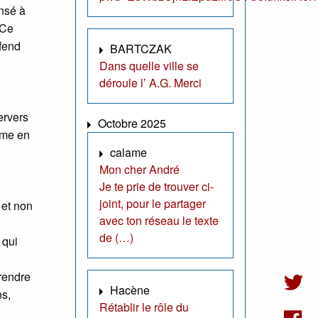
ensé à
 Ce
éfend
BARTCZAK
Dans quelle ville se
déroule l’ A.G. Merci
ervers
Octobre 2025
ême en
calame
Mon cher André
Je te prie de trouver ci-
joint, pour le partager
 et non
avec ton réseau le texte
de (…)
 qui
 rendre
Hacène
ns,
Rétablir le rôle du