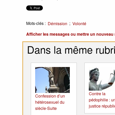
Mots-clés :
;
Démission
Volonté
Afficher les messages ou mettre un nouvea
Dans la même rubr
Contre la
Confession d’un
pédophilie : u
hétérosexuel du
justice républ
siècle-Suite