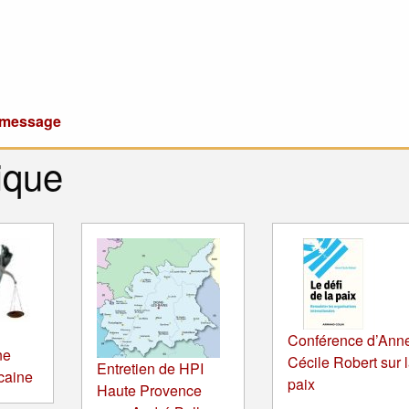
u message
ique
Conférence d’Ann
ne
Cécile Robert sur 
Entretien de HPI
icaine
paix
Haute Provence