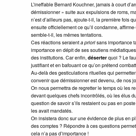
L’ineffable Bernard Kouchner, jamais à court d’ar
démissionner » suite aux expulsions de roms, ma
n’est d’ailleurs pas, ajoute-t-il, la première foi
ensuite officiellement ce qu’il condamne, affirme
semble-t-il, les mêmes tentations.
Ces réactions seraient
a priori
sans importance ta
importance en dépit de ses soutiens médiatiques
des institutions. Car enfin,
déserter
quoi ? Le fau
justifiant et en bafouant ce qu’on prétend combatt
Au-delà des gesticulations rituelles qui permetten
convenir que démissionner est devenu, de nos jou
On nous permettra de regretter le temps où les r
devant quelques chefs incontrôlés, où les élus d
question de savoir s’ils restaient ou pas en poste
les avait mandatés.
On insistera donc sur une évidence de plus en plus
des comptes ? Répondre à ces questions permet d
cela n’a pas d’importance !