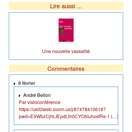
Lire aussi ...
Une nouvelle vassalité
Commentaires
8 février
André Bellon
Par visioconférence
https://us02web.zoom.us/j/87478410618?
pwd=E5WbzCjhLIEpdLfir0CYO5IuhxsfRe.1 (…)