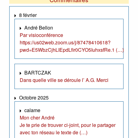
8 février
André Bellon
Par visioconférence
https://us02web.zoom.us/j/87478410618?
pwd=E5WbzCjhLIEpdLfir0CYO5IuhxsfRe.1 (…)
BARTCZAK
Dans quelle ville se déroule l’ A.G. Merci
Octobre 2025
calame
Mon cher André
Je te prie de trouver ci-joint, pour le partager
avec ton réseau le texte de (…)