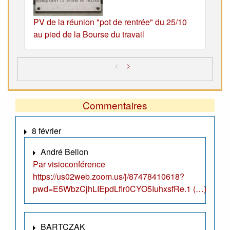
PV de la réunion "pot de rentrée" du 25/10
au pied de la Bourse du travail
<
>
Commentaires
8 février
André Bellon
Par visioconférence
https://us02web.zoom.us/j/87478410618?
pwd=E5WbzCjhLIEpdLfir0CYO5IuhxsfRe.1 (…)
BARTCZAK