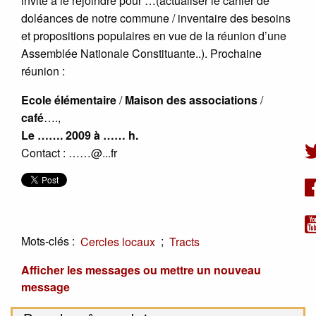
invite à le rejoindre pour …(actualiser le cahier de
doléances de notre commune / inventaire des besoins
et propositions populaires en vue de la réunion d’une
Assemblée Nationale Constituante..). Prochaine
réunion :
Ecole élémentaire
/
Maison des associations
/
café
….,
Le ……. 2009 à …… h.
Contact : ……@...fr
Mots-clés :
;
Cercles locaux
Tracts
Afficher les messages ou mettre un nouveau
message