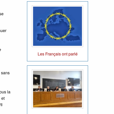
 se
huer
,
e
Les Français ont parlé
l sans
ous la
 et
ti