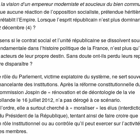
la vision d’un empereur moderniste et soucieux du bien commu
ue aucune réaction de l’opposition socialiste, prétendue héritiè
établit l’Empire. Lorsque l’esprit républicain n’est plus dominant
 2 décembre (4) ?
ens si le contrat social et l’unité républicaine se dissolvent sou
fondamentale dans l’histoire politique de la France, n’est plus qu
acteurs de leur propre destin. Sans doute ont-ils perdu leurs re
re disparaître ?
 le rôle du Parlement, victime expiatoire du système, ne sert souv
hancelante des institutions. Après la réforme constitutionnelle d
 commission Jospin de « rénovation et de déontologie de la vie
lande le 16 juillet 2012, n’a pas dérogé à ce scénario.
rdre, elle a surtout cherché à « moraliser » les élus (interdict
 Président de la République), tentant ainsi de faire croire que
ôle institutionnel ou au contrôle qu’il peut exercer sur l’activité
 ses membres.