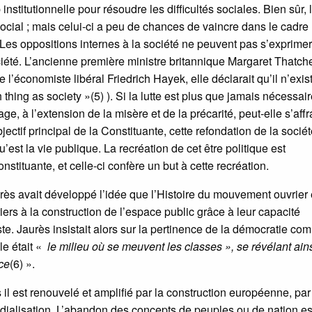
nstitutionnelle pour résoudre les difficultés sociales. Bien sûr, 
ial ; mais celui-ci a peu de chances de vaincre dans le cadre
. Les oppositions internes à la société ne peuvent pas s’exprimer
té. L’ancienne première ministre britannique Margaret Thatch
 l’économiste libéral Friedrich Hayek, elle déclarait qu’il n’exis
thing as society »(5) ). Si la lutte est plus que jamais nécessair
, à l’extension de la misère et de la précarité, peut-elle s’affr
jectif principal de la Constituante, cette refondation de la socié
u’est la vie publique. La recréation de cet être politique est
ituante, et celle-ci confère un but à cette recréation.
ès avait développé l’idée que l’Histoire du mouvement ouvrier é
ers à la construction de l’espace public grâce à leur capacité
te. Jaurès insistait alors sur la pertinence de la démocratie co
le était «
le milieu où se meuvent les classes », se révélant ain
ice
(6) ».
il est renouvelé et amplifié par la construction européenne, par
dialisation. L’abandon des concepts de peuples ou de nation est