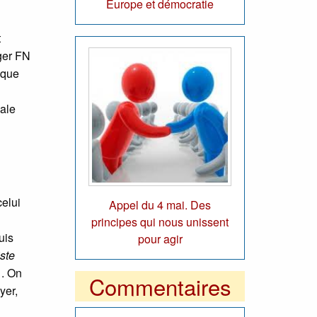
Europe et démocratie
t
ger FN
 que
iale
celui
Appel du 4 mai. Des
principes qui nous unissent
uis
pour agir
ste
 . On
Commentaires
yer,