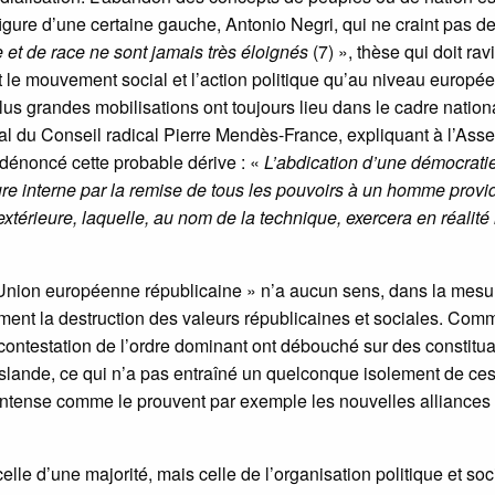
gure d’une certaine gauche, Antonio Negri, qui ne craint pas d
 et de race ne sont jamais très éloignés
(7) », thèse qui doit ravi
t le mouvement social et l’action politique qu’au niveau europée
lus grandes mobilisations ont toujours lieu dans le cadre nation
ical du Conseil radical Pierre Mendès-France, expliquant à l’As
 dénoncé cette probable dérive : «
L’abdication d’une démocrati
ure interne par la remise de tous les pouvoirs à un homme provid
extérieure, laquelle, au nom de la technique, exercera en réalité 
 Union européenne républicaine » n’a aucun sens, dans la mesu
ement la destruction des valeurs républicaines et sociales. Com
contestation de l’ordre dominant ont débouché sur des constitu
Islande, ce qui n’a pas entraîné un quelconque isolement de ce
intense comme le prouvent par exemple les nouvelles alliances
lle d’une majorité, mais celle de l’organisation politique et soci