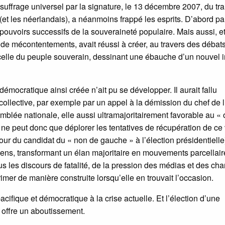
uffrage universel par la signature, le 13 décembre 2007, du tra
(et les néerlandais), a néanmoins frappé les esprits. D’abord pa
 pouvoirs successifs de la souveraineté populaire. Mais aussi, e
 de mécontentements, avait réussi à créer, au travers des débats
: celle du peuple souverain, dessinant une ébauche d’un nouvel i
mocratique ainsi créée n’ait pu se développer. Il aurait fallu
ollective, par exemple par un appel à la démission du chef de l
emblée nationale, elle aussi ultramajoritairement favorable au « 
ne peut donc que déplorer les tentatives de récupération de ce 
ur du candidat du « non de gauche » à l’élection présidentielle
ciens, transformant un élan majoritaire en mouvements parcellaire
s les discours de fatalité, de la pression des médias et des ch
imer de manière construite lorsqu’elle en trouvait l’occasion.
acifique et démocratique à la crise actuelle. Et l’élection d’une
 offre un aboutissement.