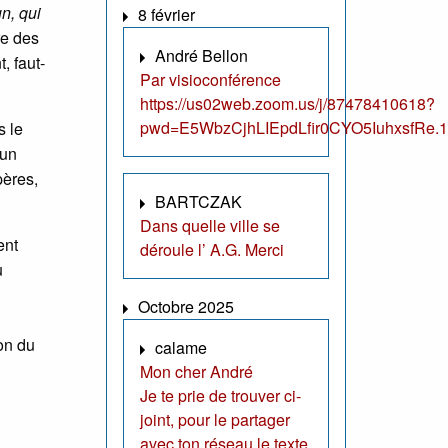
n, qui
8 février
re des
André Bellon
, faut-
Par visioconférence
https://us02web.zoom.us/j/87478410618?
pwd=E5WbzCjhLIEpdLfir0CYO5IuhxsfRe.1
s le
’un
pères,
BARTCZAK
Dans quelle ville se
ent
déroule l’ A.G. Merci
u
Octobre 2025
ion du
calame
Mon cher André
Je te prie de trouver ci-
joint, pour le partager
avec ton réseau le texte