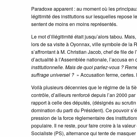
Paradoxe apparent : au moment où les principaux 
légitimité des institutions sur lesquelles repose 
sentent de moins en moins représentés.
Le mot d’illégitimité était jusqu’alors tabou. Mai
lors de sa visite à Oyonnax, ville symbole de la 
s’affrontant à M. Christian Jacob, chef de file 
d’actualité à l’Assemblée nationale, l’accusa en 
institutionnelle. Mais de quoi parlez-vous ? Remet
suffrage universel ?
» Accusation ferme, certes. I
Voilà plusieurs décennies que le régime de la 5èm
contrôle, d’ailleurs renforcé depuis l’an 2000 pa
rapport à celle des députés, (désignés au scrutin
domination du parti du Président). Ce pouvoir s’é
pression de la force règlementaire des institutio
populaire. Il ne reste, pour faire croire à la vale
Socialiste (PS), alternance qui tente de masquer l