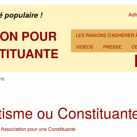
é populaire !
Adh
ION POUR
LES RAISONS D’ADHÉRER À
VIDÉOS
PRESSE
C
TITUANTE
NTE
isme ou Constituant
r
Association pour une Constituante