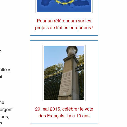
Pour un référendum sur les
projets de traités européens !
e
atie »
ai
Une
29 mai 2015, célébrer le vote
mergent
des Français il y a 10 ans
ions,
 ?