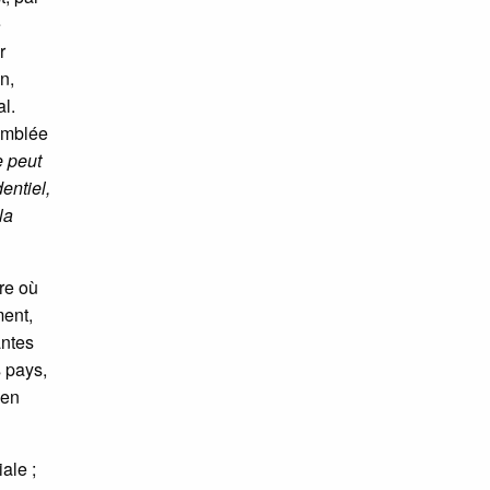
e
r
n,
al.
semblée
e peut
entiel,
la
re où
ment,
antes
s pays,
 en
ale ;