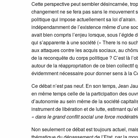
Cette perspective peut sembler désincarnée, trop i
changement ne se fera pas sans le mouvement soc
politique qui impose actuellement sa loi d’airain
indépendamment de l’existence même d’une socié
avait bien compris l’enjeu lorsque, sous l’égide de
qui s’apparente à une société (« There is no such 
aux attaques contre les acquis sociaux, au chômage
de la reconquête du corps politique ? C’est là l’ob
autour de la réappropriation de ce bien collectif q
évidemment nécessaire pour donner sens à la Const
Ce débat n’est pas neuf. En son temps, Jean Jaur
en même temps celle de la participation des ouvri
d’autonomie au sein même de la société capitalis
instrument de libération et de lutte, estimant qu’el
« dans le grand conflit social une force modératr
Non seulement ce débat est toujours actuel, mais 
thématique du dépassement de l’Etat, par la mon