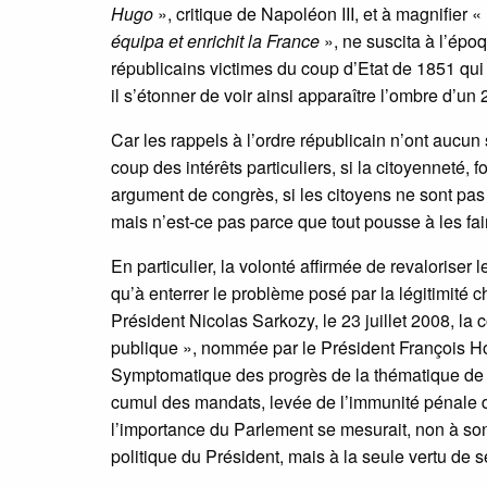
Hugo
», critique de Napoléon III, et à magnifier «
équipa et enrichit la France
», ne suscita à l’époq
républicains victimes du coup d’Etat de 1851 qui r
il s’étonner de voir ainsi apparaître l’ombre d’un
Car les rappels à l’ordre républicain n’ont aucun s
coup des intérêts particuliers, si la citoyenneté, 
argument de congrès, si les citoyens ne sont pas 
mais n’est-ce pas parce que tout pousse à les fai
En particulier, la volonté affirmée de revaloriser
qu’à enterrer le problème posé par la légitimité c
Président Nicolas Sarkozy, le 23 juillet 2008, la
publique », nommée par le Président François Hol
Symptomatique des progrès de la thématique de l’o
cumul des mandats, levée de l’immunité pénale du
l’importance du Parlement se mesurait, non à son r
politique du Président, mais à la seule vertu de