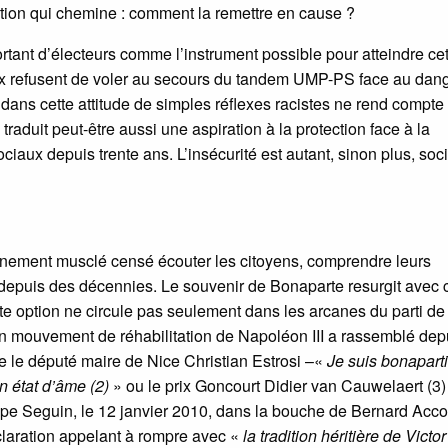
estion qui chemine : comment la remettre en cause ?
rtant d’électeurs comme l’instrument possible pour atteindre ce
eux refusent de voler au secours du tandem UMP-PS face au dan
 dans cette attitude de simples réflexes racistes ne rend compte
traduit peut-être aussi une aspiration à la protection face à la
ociaux depuis trente ans. L’insécurité est autant, sinon plus, soc
ernement musclé censé écouter les citoyens, comprendre leurs
s depuis des décennies. Le souvenir de Bonaparte resurgit avec 
te option ne circule pas seulement dans les arcanes du parti de
n mouvement de réhabilitation de Napoléon III a rassemblé dep
 le député maire de Nice Christian Estrosi –«
Je suis bonaparti
un état d’âme (2)
» ou le prix Goncourt Didier van Cauwelaert (3)
ippe Seguin, le 12 janvier 2010, dans la bouche de Bernard Acco
claration appelant à rompre avec «
la tradition héritière de Victor