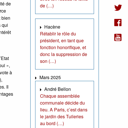
ité de
de (…)
rce
t bien
 qui
Hacène
ntérêt
Rétablir le rôle du
président, en tant que
fonction honorifique, et
donc la suppression de
’Etat
son (…)
oui »,
vote à
Mars 2025
),
s. Il
André Bellon
antages
Chaque assemblée
communale décide du
lieu. A Paris, c’est dans
le jardin des Tuileries
au bord (…)