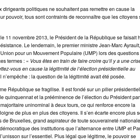
dirigeants politiques ne souhaitent pas remettre en cause la
leur pouvoir, tous sont contraints de reconnaître que les citoyens
s, le 11 novembre 2013, le Président de la République se faisait 
Résistance. Le lendemain, le premier ministre Jean-Marc Ayrault
de l’Union pour un Mouvement Populaire (UMP) lors des questions
ces termes : «
Vous êtes en train de faire croire qu’il y a une cris
tez-vous en cause la légitimité de l’élection présidentielle au
l n’empêche : la question de la légitimité avait été posée.
e République se fragilise. Il est fondé sur un pilier présidentie
r le quinquennat et la prééminence de l’élection du Président par
 majoritaire uninominal à deux tours, ce qui renforce encore la
loigne de plus en plus des citoyens. Il s’en écarte encore plus s
ns de Bruxelles, grand aspirateur de toute souveraineté nationale
ur démocratique des institutions que l’alternance entre UMP et Par
’unisson sur l’essentiel. Plus légal que légitime, le pouvoir se