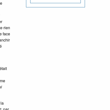
le
er
te rien
e face
anchir
té
tait
mme
si
 la
, par