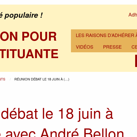
é populaire !
Adh
ION POUR
LES RAISONS D’ADHÉRER À
VIDÉOS
PRESSE
C
TITUANTE
NTS
RÉUNION DÉBAT LE 18 JUIN À (…)
débat le 18 juin à
 avec André Bellon,