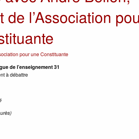
t de l’Association pou
tituante
ociation pour une Constituante
igue de l’enseignement 31
ent à débattre
é
aurès)