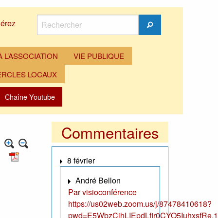
Rechercher
érez
Rechercher
 L’ASSOCIATION
VIE PUBLIQUE
ERCLES LOCAUX
Chaîne Youtube
Commentaires
8 février
André Bellon
Par visioconférence
https://us02web.zoom.us/j/87478410618?
pwd=E5WbzCjhLIEpdLfir0CYO5IuhxsfRe.1