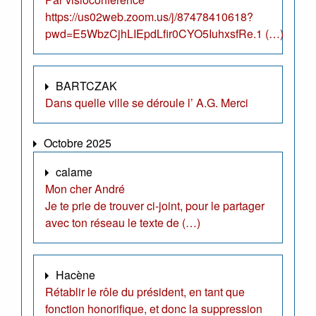
https://us02web.zoom.us/j/87478410618?
pwd=E5WbzCjhLIEpdLfir0CYO5IuhxsfRe.1 (…)
BARTCZAK
Dans quelle ville se déroule l’ A.G. Merci
Octobre 2025
calame
Mon cher André
Je te prie de trouver ci-joint, pour le partager
avec ton réseau le texte de (…)
Hacène
Rétablir le rôle du président, en tant que
fonction honorifique, et donc la suppression