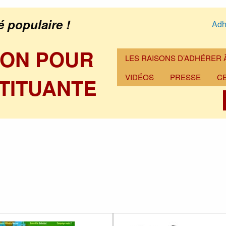
é populaire !
Adh
ION POUR
LES RAISONS D’ADHÉRER À
VIDÉOS
PRESSE
C
TITUANTE