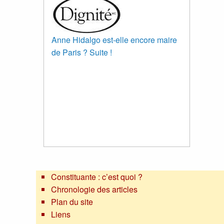
Anne Hidalgo est-elle encore maire
de Paris ? Suite !
Constituante : c’est quoi ?
Chronologie des articles
Plan du site
Liens