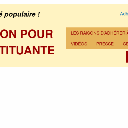
é populaire !
Adh
ION POUR
LES RAISONS D’ADHÉRER À
VIDÉOS
PRESSE
C
TITUANTE