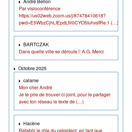
André Bellon
Par visioconférence
https://us02web.zoom.us/j/87478410618?
pwd=E5WbzCjhLIEpdLfir0CYO5IuhxsfRe.1 (…)
BARTCZAK
Dans quelle ville se déroule l’ A.G. Merci
Octobre 2025
calame
Mon cher André
Je te prie de trouver ci-joint, pour le partager
avec ton réseau le texte de (…)
Hacène
Rétablir le rôle du président, en tant que