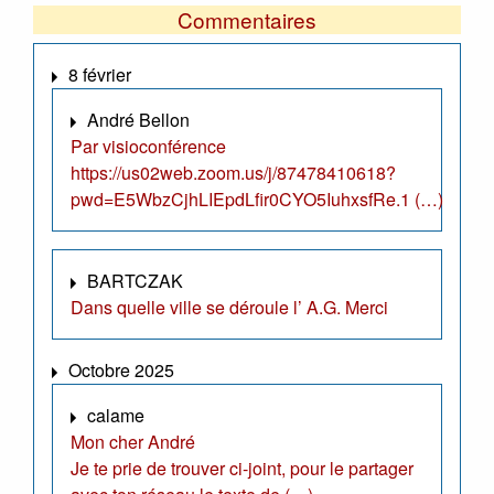
Commentaires
8 février
André Bellon
Par visioconférence
https://us02web.zoom.us/j/87478410618?
pwd=E5WbzCjhLIEpdLfir0CYO5IuhxsfRe.1 (…)
BARTCZAK
Dans quelle ville se déroule l’ A.G. Merci
Octobre 2025
calame
Mon cher André
Je te prie de trouver ci-joint, pour le partager