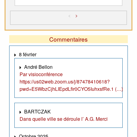
<
>
Commentaires
8 février
André Bellon
Par visioconférence
https://us02web.zoom.us/j/87478410618?
pwd=E5WbzCjhLIEpdLfir0CYO5IuhxsfRe.1 (…)
BARTCZAK
Dans quelle ville se déroule l’ A.G. Merci
Octobre 2025