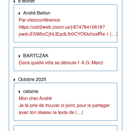
8 février
André Bellon
Par visioconférence
https://us02web.zoom.us/j/87478410618?
pwd=E5WbzCjhLIEpdLfir0CYO5IuhxsfRe.1 (…)
BARTCZAK
Dans quelle ville se déroule l’ A.G. Merci
Octobre 2025
calame
Mon cher André
Je te prie de trouver ci-joint, pour le partager
avec ton réseau le texte de (…)