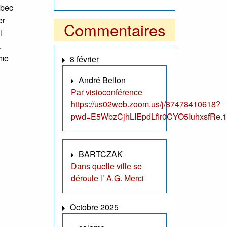
ébec
er
Commentaires
l
.
ime
8 février
André Bellon
Par visioconférence
https://us02web.zoom.us/j/87478410618?
pwd=E5WbzCjhLIEpdLfir0CYO5IuhxsfRe.1
BARTCZAK
Dans quelle ville se
déroule l’ A.G. Merci
Octobre 2025