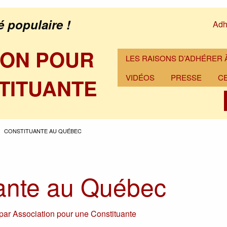
é populaire !
Adh
ION POUR
LES RAISONS D’ADHÉRER À
VIDÉOS
PRESSE
C
TITUANTE
CONSTITUANTE AU QUÉBEC
ante au Québec
par
Association pour une Constituante