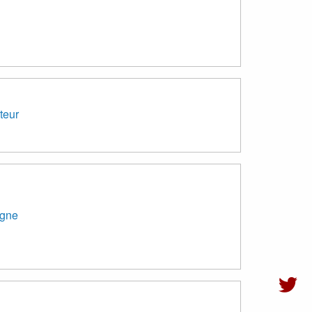
teur
gne