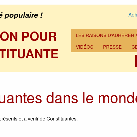
é populaire !
Adh
ION POUR
LES RAISONS D’ADHÉRER À
VIDÉOS
PRESSE
C
TITUANTE
tuantes dans le mond
résents et à venir de Constituantes.