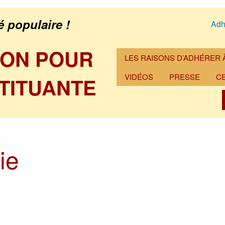
é populaire !
Adh
ION POUR
LES RAISONS D’ADHÉRER À
VIDÉOS
PRESSE
C
TITUANTE
ie