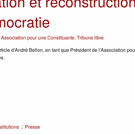
tion et reconstructio
mocratie
r
Association pour une Constituante
,
Tribune libre
icle d’André Bellon, en tant que Président de l’Association po
es.
;
stitutions
Presse