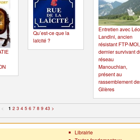
Entretien avec Lé
Qu’est-ce que la
Landini, ancien
laïcité ?
résistant FTP-MOI,
TIE
dernier survivant d
réseau
ON
Manouchian,
présent au
rassemblement de
Glières
<
1
2
3
4
5
6
7
8
9
43
>
Librairie