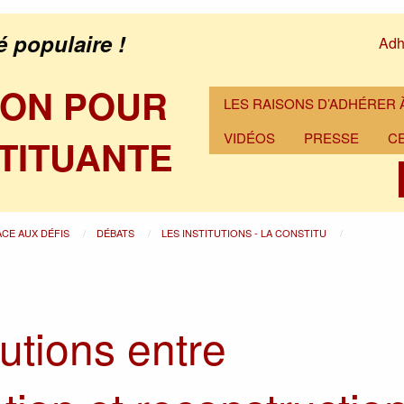
é populaire !
Adh
ION POUR
LES RAISONS D’ADHÉRER À
VIDÉOS
PRESSE
C
TITUANTE
ACE AUX DÉFIS
DÉBATS
LES INSTITUTIONS - LA CONSTITU
tutions entre