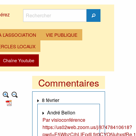
Rechercher
érez
Rechercher
 L’ASSOCIATION
VIE PUBLIQUE
ERCLES LOCAUX
Chaîne Youtube
Commentaires
8 février
André Bellon
Par visioconférence
https://us02web.zoom.us/j/87478410618?
pwd=E5WbzCjhLIEpdLfir0CYO5IuhxsfRe.1