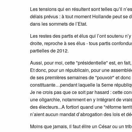
Les tensions qui en résultent sont telles qu’il n’e
délais prévus : à tout moment Hollande peut se dé
dans les sommets de l’Etat.
Les restes des partis et élus qui l’ont soutenu n’y
droite, reproche à ses élus - tous partis confondus 
partielles de 2012.
Aussi, pour moi, cette "présidentielle" est, en fa
Et donc, pour un républicain, pour une assemblée
de ses premières semaines de "pouvoir" et donc 
constituante…pendant laquelle la 5eme républiqu
Je ne crois pas que ce soit par hasard : cette co
une oligarchie, notamment en y intégrant de vrai
des électeurs...A fortiori quand une "réforme terr
n’aient aucun mandat d’abrogation des lois et dé
Moins que jamais, il faut élire un César ou un tr