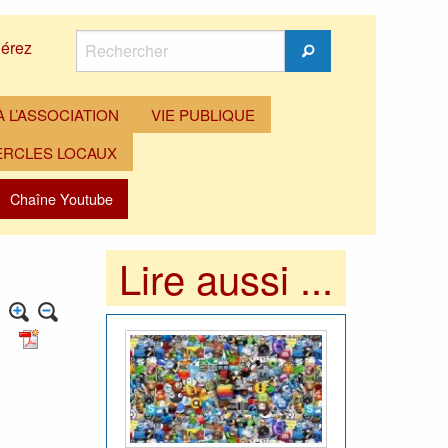
Rechercher
érez
Rechercher
 L’ASSOCIATION
VIE PUBLIQUE
ERCLES LOCAUX
Chaîne Youtube
Lire aussi ...