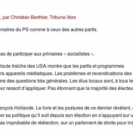
6
,
par
Christian Berthier
,
Tribune libre
rimaires du PS comme à ceux des autres partis.
s de participer aux primaires « socialistes ».
 toute fraîche des USA montre que les partis et programmes
eurs appareils médiatiques. Les problèmes et revendications des
ère des questions très générales. Les élus locaux sont, à tous l
ur ressort d’appliquer. Pas étonnant que la majorité des électeu
çois Hollande. Le livre et les postures de ce dernier révèlent,
uer sa politique qu’il suit depuis son élection en s’appuyant sur 
cas improbable de réélection, sur un parlement de droite pour in