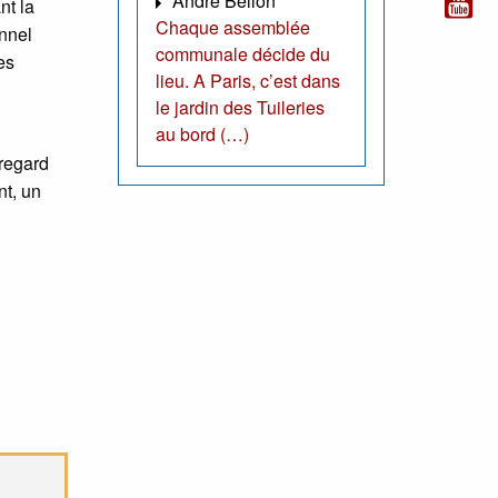
André Bellon
nt la
Chaque assemblée
nnel
communale décide du
es
lieu. A Paris, c’est dans
le jardin des Tuileries
au bord (…)
 regard
nt, un