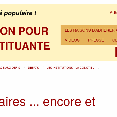
é populaire !
Adh
ION POUR
LES RAISONS D’ADHÉRER À
VIDÉOS
PRESSE
C
TITUANTE
ACE AUX DÉFIS
DÉBATS
LES INSTITUTIONS - LA CONSTITU
ires ... encore et