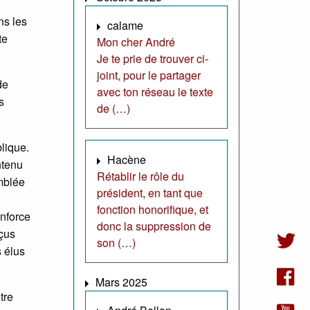
ns les
calame
te
Mon cher André
Je te prie de trouver ci-
joint, pour le partager
de
avec ton réseau le texte
s
de (…)
blique.
Hacène
ntenu
Rétablir le rôle du
mblée
président, en tant que
fonction honorifique, et
enforce
donc la suppression de
eçus
son (…)
s élus
Mars 2025
tre