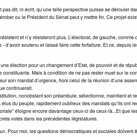
st pas dit, ni écrit, qu’une telle perspective puisse se dérouler da
rober ou le Président du Sénat peut y mettre fin. Ce projet exis
 résistent et n’y résisteront plus. L’électorat, de gauche, comme 
- d’avoir soutenu et laissé faire cette forfaiture. Et ce, depuis le
it, une élection pour un changement d’Etat, de pouvoir et de répu
 constituante. Mais à condition de ne pas rester muet sur le co
sur son mandat d’urgence, hors celui de la réunion d’une asse
e continuerait.
nstitution, nonobstant son préambule, sélectionne, maintient et r
s élus du peuple, rapidement oublieux des mandats qu’ils ont r
itoriale" éloigne encore davantage ceux-ci de ceux-là...Et que le
crets votés dans les précédentes législatures.
ibun. Pour moi, les questions démocratiques et sociales doivent ê