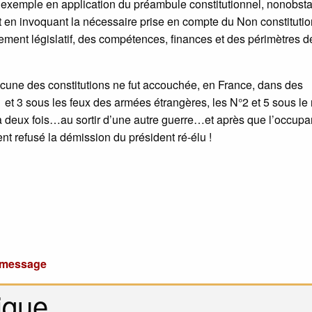
exemple en application du préambule constitutionnel, nonobsta
 en invoquant la nécessaire prise en compte du Non constitutio
ment législatif, des compétences, finances et des périmètres d
 aucune des constitutions ne fut accouchée, en France, dans des
1 et 3 sous les feux des armées étrangères, les N°2 et 5 sous le
e à deux fois…au sortir d’une autre guerre…et après que l’occupa
t refusé la démission du président ré-élu !
u message
ique