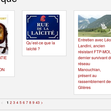
Entretien avec Lé
Qu’est-ce que la
Landini, ancien
laïcité ?
résistant FTP-MOI,
TIE
dernier survivant d
réseau
ON
Manouchian,
présent au
rassemblement de
Glières
<
1
2
3
4
5
6
7
8
9
43
>