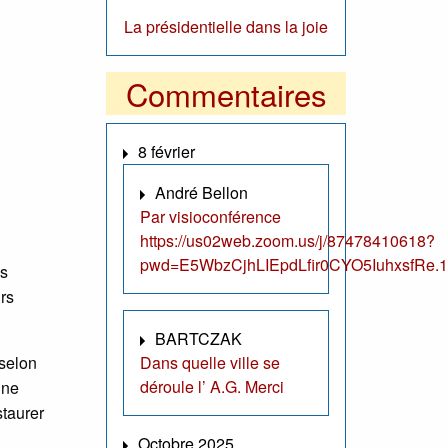
La présidentielle dans la joie
Commentaires
8 février
André Bellon
Par visioconférence
https://us02web.zoom.us/j/87478410618?
pwd=E5WbzCjhLIEpdLfir0CYO5IuhxsfRe.1
es
rs
BARTCZAK
Dans quelle ville se
 selon
déroule l’ A.G. Merci
une
staurer
Octobre 2025