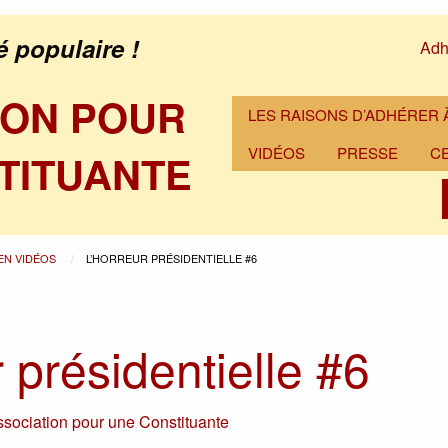
é populaire !
Adh
ION POUR
LES RAISONS D’ADHÉRER À
VIDÉOS
PRESSE
C
TITUANTE
 EN VIDÉOS
L’HORREUR PRÉSIDENTIELLE #6
 présidentielle #6
sociation pour une Constituante