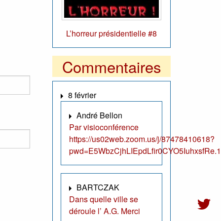
L’horreur présidentielle #8
Commentaires
8 février
André Bellon
Par visioconférence
https://us02web.zoom.us/j/87478410618?
pwd=E5WbzCjhLIEpdLfir0CYO5IuhxsfRe.1
BARTCZAK
Dans quelle ville se
déroule l’ A.G. Merci