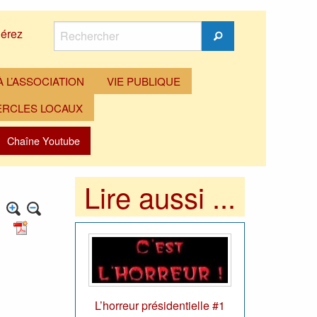
Rechercher
érez
Rechercher
 L’ASSOCIATION
VIE PUBLIQUE
ERCLES LOCAUX
Chaîne Youtube
Lire aussi ...
L’horreur présidentielle #1