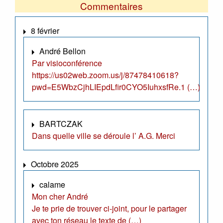
Commentaires
8 février
André Bellon
Par visioconférence
https://us02web.zoom.us/j/87478410618?
pwd=E5WbzCjhLIEpdLfir0CYO5IuhxsfRe.1 (…)
BARTCZAK
Dans quelle ville se déroule l’ A.G. Merci
Octobre 2025
calame
Mon cher André
Je te prie de trouver ci-joint, pour le partager
avec ton réseau le texte de (…)