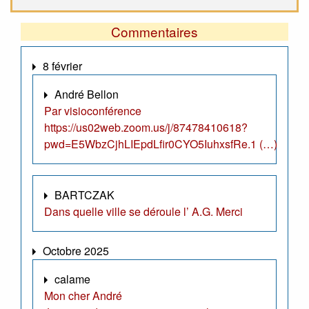
Commentaires
8 février
André Bellon
Par visioconférence
https://us02web.zoom.us/j/87478410618?
pwd=E5WbzCjhLIEpdLfir0CYO5IuhxsfRe.1 (…)
BARTCZAK
Dans quelle ville se déroule l’ A.G. Merci
Octobre 2025
calame
Mon cher André