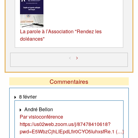
La parole à l’Association "Rendez les
doléances"
<
>
Commentaires
8 février
André Bellon
Par visioconférence
https://us02web.zoom.us/j/87478410618?
pwd=E5WbzCjhLIEpdLfir0CYO5IuhxsfRe.1 (…)