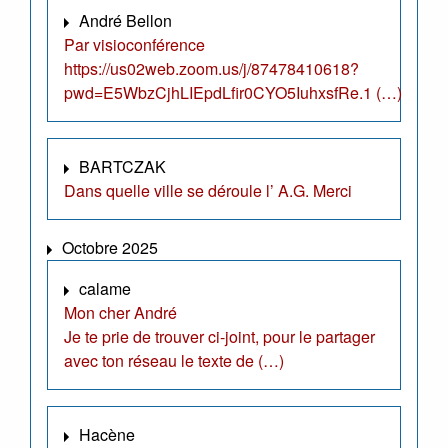
André Bellon
Par visioconférence
https://us02web.zoom.us/j/87478410618?
pwd=E5WbzCjhLIEpdLfir0CYO5IuhxsfRe.1 (…)
BARTCZAK
Dans quelle ville se déroule l’ A.G. Merci
Octobre 2025
calame
Mon cher André
Je te prie de trouver ci-joint, pour le partager
avec ton réseau le texte de (…)
Hacène