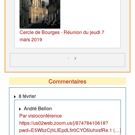
Cercle de Bourges - Réunion du jeudi 7
mars 2019
<
>
Commentaires
8 février
André Bellon
Par visioconférence
https://us02web.zoom.us/j/87478410618?
pwd=E5WbzCjhLIEpdLfir0CYO5IuhxsfRe.1 (…)