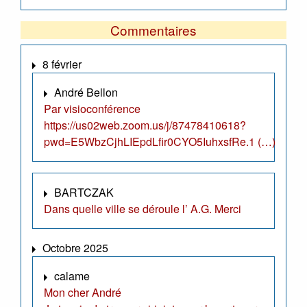
Commentaires
8 février
André Bellon
Par visioconférence
https://us02web.zoom.us/j/87478410618?
pwd=E5WbzCjhLIEpdLfir0CYO5IuhxsfRe.1 (…)
BARTCZAK
Dans quelle ville se déroule l’ A.G. Merci
Octobre 2025
calame
Mon cher André