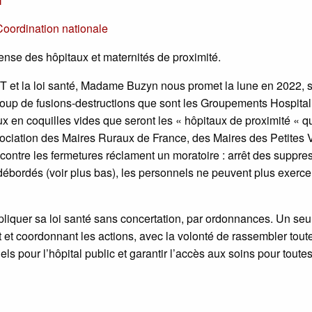
Coordination nationale
ense des hôpitaux et maternités de proximité.
 et la loi santé, Madame Buzyn nous promet la lune en 2022, 
oup de fusions-destructions que sont les Groupements Hospital
ux en coquilles vides que seront les « hôpitaux de proximité « q
Association des Maires Ruraux de France, des Maires des Petites V
 contre les fermetures réclament un moratoire : arrêt des suppre
 débordés (voir plus bas), les personnels ne peuvent plus exerce
pliquer sa loi santé sans concertation, par ordonnances. Un seu
 et coordonnant les actions, avec la volonté de rassembler tout
s pour l’hôpital public et garantir l’accès aux soins pour toutes