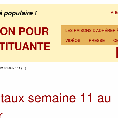
é populaire !
Adh
ION POUR
LES RAISONS D’ADHÉRER À
VIDÉOS
PRESSE
C
TITUANTE
UX SEMAINE 11 (…)
itaux semaine 11 au
r