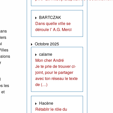
BARTCZAK
Dans quelle ville se
déroule l’ A.G. Merci
sans
iers
ui
Octobre 2025
illes
calame
ssions
Mon cher André
r
Je te prie de trouver ci-
joint, pour le partager
avec ton réseau le texte
l
de (…)
es les
 et
Hacène
Rétablir le rôle du