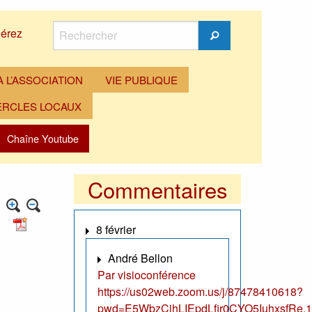
Rechercher
érez
Rechercher
 L’ASSOCIATION
VIE PUBLIQUE
ERCLES LOCAUX
Chaîne Youtube
Commentaires
8 février
André Bellon
Par visioconférence
https://us02web.zoom.us/j/87478410618?
pwd=E5WbzCjhLIEpdLfir0CYO5IuhxsfRe.1