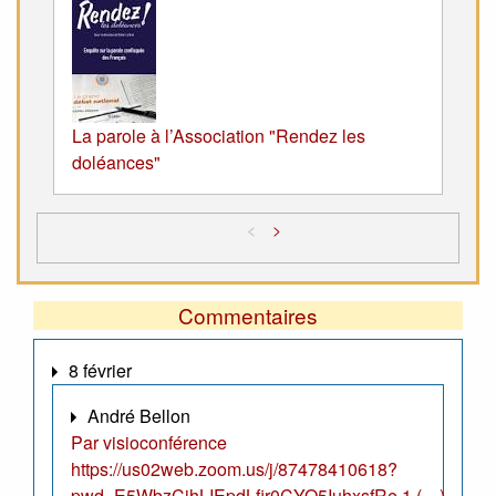
La parole à l’Association "Rendez les
doléances"
<
>
Commentaires
8 février
André Bellon
Par visioconférence
https://us02web.zoom.us/j/87478410618?
pwd=E5WbzCjhLIEpdLfir0CYO5IuhxsfRe.1 (…)