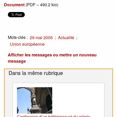
Document
(
PDF – 490.2 kio
)
Mots-clés :
;
;
29 mai 2005
Actualité
Union européenne
Afficher les messages ou mettre un nouveau
message
Dans la même rubrique
Confession d’un hétérosexuel du siècle-