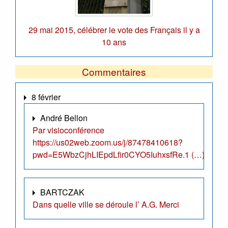
29 mai 2015, célébrer le vote des Français il y a
10 ans
Commentaires
8 février
André Bellon
Par visioconférence
https://us02web.zoom.us/j/87478410618?
pwd=E5WbzCjhLIEpdLfir0CYO5IuhxsfRe.1 (…)
BARTCZAK
Dans quelle ville se déroule l’ A.G. Merci