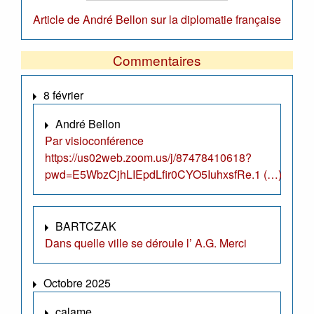
Article de André Bellon sur la diplomatie française
Commentaires
8 février
André Bellon
Par visioconférence
https://us02web.zoom.us/j/87478410618?
pwd=E5WbzCjhLIEpdLfir0CYO5IuhxsfRe.1 (…)
BARTCZAK
Dans quelle ville se déroule l’ A.G. Merci
Octobre 2025
calame