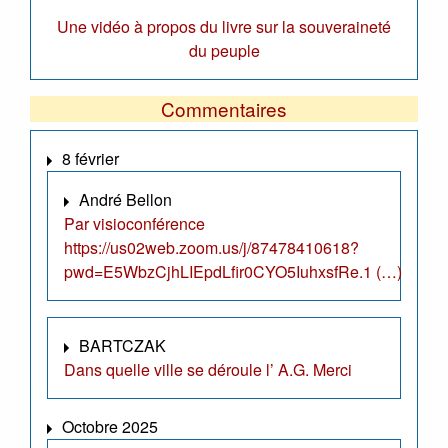
Une vidéo à propos du livre sur la souveraineté
du peuple
Commentaires
8 février
André Bellon
Par visioconférence
https://us02web.zoom.us/j/87478410618?
pwd=E5WbzCjhLIEpdLfir0CYO5IuhxsfRe.1 (…)
BARTCZAK
Dans quelle ville se déroule l’ A.G. Merci
Octobre 2025