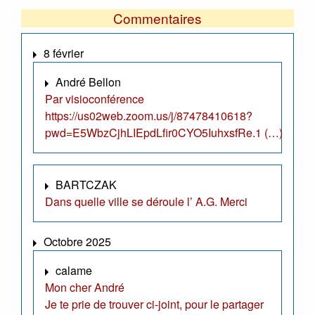
Commentaires
8 février
André Bellon
Par visioconférence
https://us02web.zoom.us/j/87478410618?
pwd=E5WbzCjhLIEpdLfir0CYO5IuhxsfRe.1 (…)
BARTCZAK
Dans quelle ville se déroule l’ A.G. Merci
Octobre 2025
calame
Mon cher André
Je te prie de trouver ci-joint, pour le partager